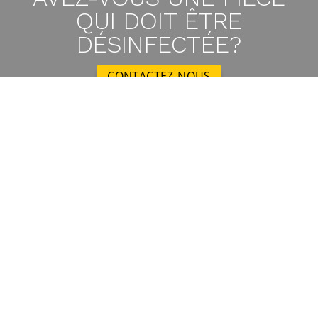
QUI DOIT ÊTRE
DÉSINFECTÉE?
CONTACTEZ-NOUS
Suivez-nous sur les réseaux sociaux
Membre de :
Conforme à :
Siège principal