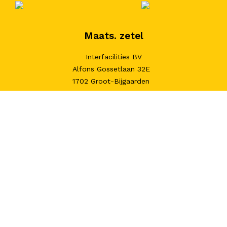
Maats. zetel
Interfacilities BV
Alfons Gossetlaan 32E
1702 Groot-Bijgaarden
E
info@interfacilities.be
T
02 567.02.92
Filiaal Braine-l'Alleud
Interfacilities BV
Parc de l'Alliance
Boulevard de France 9a
1420 Braine-l’Alleud