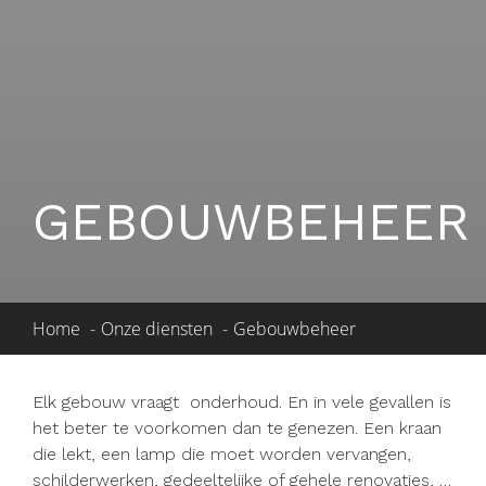
GEBOUWBEHEER
Home
Onze diensten
Gebouwbeheer
Elk gebouw vraagt
onderhoud. En in vele gevallen is
het beter te voorkomen dan te genezen. Een kraan
die lekt, een lamp die moet worden vervangen,
schilderwerken, gedeeltelijke of gehele renovaties, …