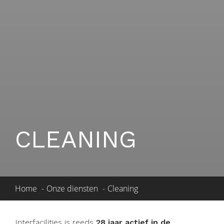
CLEANING
Home
Onze diensten
Cleaning
Interfacilities is reeds
28 jaar actief in de